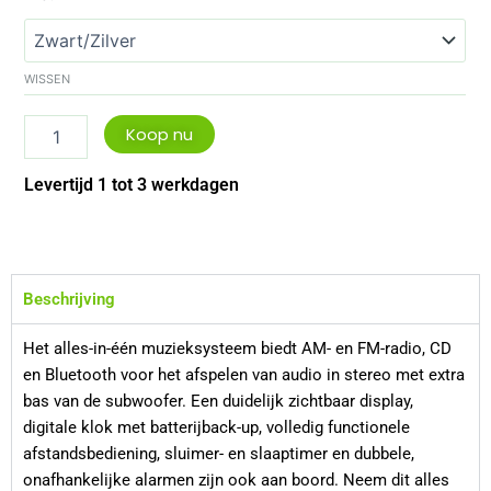
Audio
Music
System
BT
WISSEN
aantal
Koop nu
Levertijd 1 tot 3 werkdagen
Beschrijving
Het alles-in-één muzieksysteem biedt AM- en FM-radio, CD
en Bluetooth voor het afspelen van audio in stereo met extra
bas van de subwoofer. Een duidelijk zichtbaar display,
digitale klok met batterijback-up, volledig functionele
afstandsbediening, sluimer- en slaaptimer en dubbele,
onafhankelijke alarmen zijn ook aan boord. Neem dit alles