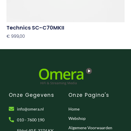
Technics SC-C70MKII
€
999,00
Opties Selecteren
Onze Gegevens
Onze Pagina's
info@omera.nl
Home
Webshop
010 - 7600 190
Algemene Voorwaarden
Sikkel 40 F, 3274 KK