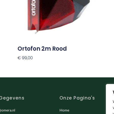
Deze
optie
kan
gekozen
worden
op
de
productpagina
Ortofon 2m Rood
€
99,00
Opties Selecteren
 Gegevens
Onze Pagina's
@omera.nl
Home