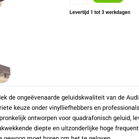
Technica
AT-
Levertijd 1 tot 3 werkdagen
OC9XSH
aantal
ek de ongeëvenaarde geluidskwaliteit van de Audi
riete keuze onder vinylliefhebbers en professional
pronkelijk ontworpen voor quadrafonisch geluid, le
ukwekkende diepte en uitzonderlijke hoge frequenti
je gewoon moet horen om het te geloven.