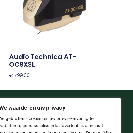
Audio Technica AT-
OC9XSL
€
799,00
Toevoegen Aan Winkelwagen
We waarderen uw privacy
Onze Socials
We gebruiken cookies om uw browse-ervaring te
verbeteren, gepersonaliseerde advertenties of inhoud
F
I
T
Y
weer te geven en ons verkeer te analyseren. Door op ‘Alles