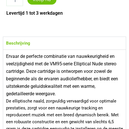
Technica
AT-
Levertijd 1 tot 3 werkdagen
VM95EN
aantal
Beschrijving
Ervaar de perfecte combinatie van nauwkeurigheid en
veelzijdigheid met de VM95-serie Elliptical Nude stereo
cartridge. Deze cartridge is ontworpen voor zowel de
beginnende als de ervaren audioliefhebber, en biedt een
uitstekende geluidskwaliteit met een warme,
gedetailleerde weergave.
De elliptische naald, zorgvuldig vervaardigd voor optimale
prestaties, zorgt voor een nauwkeurige tracking en
reproduceert muziek met een breed dynamisch bereik. Met
een robuuste constructie en een gewicht van slechts 6,5
gram is deze cartridge eenvoudig te installeren op de meeste