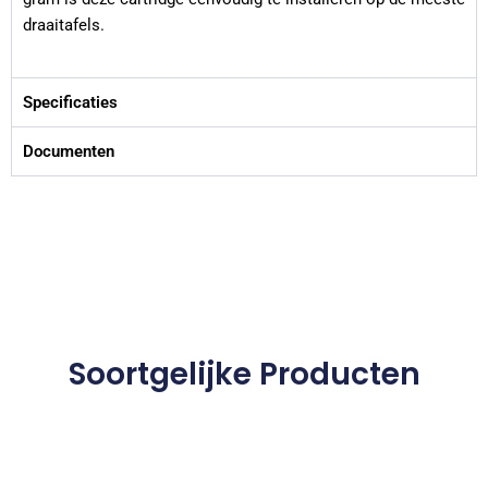
draaitafels.
Specificaties
Documenten
Soortgelijke Producten
Dit
product
heeft