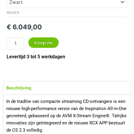
2.3
aantal
WISSEN
€
6.049,00
Koop nu
Levertijd 3 tot 5 werkdagen
Beschrijving
In de traditie van compacte streaming CD-ontvangers is een
nieuwe high-performance versie van de Inspiration All-in-One
gecreëerd, gebaseerd op de AVM X-Stream Engine®. Talrijke
innovaties zijn geïntegreerd en de nieuwe RCX APP bestuurt
de CS 2.3 volledig.