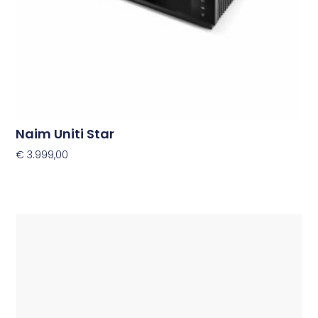
Naim Uniti Star
€
3.999,00
Toevoegen Aan Winkelwagen
Dit
product
heeft
meerdere
variaties.
Deze