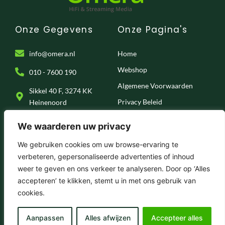
Onze Gegevens
Onze Pagina's
info@omera.nl
Home
Webshop
010 - 7600 190
Algemene Voorwaarden
Sikkel 40 F, 3274 KK
Privacy Beleid
Heinenoord
Klantenservice
We waarderen uw privacy
Onze Socials
We gebruiken cookies om uw browse-ervaring te
verbeteren, gepersonaliseerde advertenties of inhoud
F
I
T
Y
weer te geven en ons verkeer te analyseren. Door op ‘Alles
a
n
i
o
c
s
k
u
accepteren’ te klikken, stemt u in met ons gebruik van
e
t
t
t
© 2025 . Omera – Hifi & Streaming Media
cookies.
b
a
o
u
o
g
k
b
o
r
e
k
a
Aanpassen
Alles afwijzen
Accepteer alles