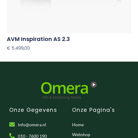
productpagina
AVM Inspiration AS 2.3
€
5.499,00
Opties Selecteren
Onze Gegevens
Onze Pagina's
info@omera.nl
Home
Webshop
010 - 7600 190