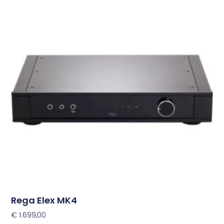
Rega Elex MK4
€
1.699,00