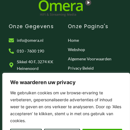
Onze Gegevens
Onze Pagina's
info@omera.nl
Home
Webshop
010 - 7600 190
Algemene Voorwaarden
Sikkel 40 F, 3274 KK
Privacy Beleid
Heinenoord
Klantenservice
We waarderen uw privacy
Onze Socials
We gebruiken cookies om uw browse-ervaring te
verbeteren, gepersonaliseerde advertenties of inhoud
F
I
T
Y
weer te geven en ons verkeer te analyseren. Door op ‘Alles
a
n
i
o
c
s
k
u
accepteren’ te klikken, stemt u in met ons gebruik van
e
t
t
t
© 2025 . Omera – Hifi & Streaming Media
cookies.
b
a
o
u
o
g
k
b