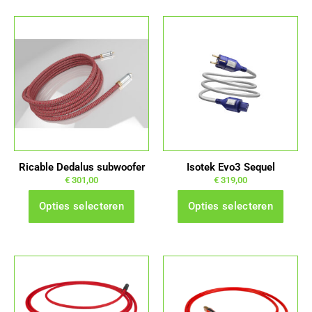
Dit
Dit
product
product
heeft
heeft
meerdere
meerdere
variaties.
variaties.
Deze
Deze
optie
optie
kan
kan
gekozen
gekozen
Ricable Dedalus subwoofer
Isotek Evo3 Sequel
worden
worden
€
301,00
€
319,00
op
op
Opties selecteren
Opties selecteren
de
de
productpagina
productpagina
Dit
Dit
product
product
heeft
heeft