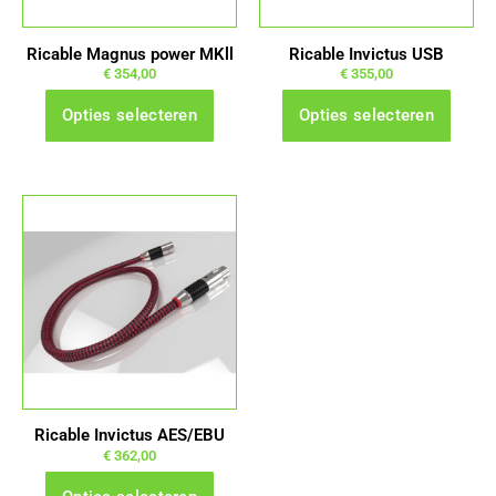
kan
kan
gekozen
gekozen
Ricable Magnus power MKll
Ricable Invictus USB
worden
worden
€
354,00
€
355,00
op
op
Opties selecteren
Opties selecteren
de
de
productpagina
productpagina
Dit
product
heeft
meerdere
variaties.
Deze
optie
kan
gekozen
Ricable Invictus AES/EBU
worden
€
362,00
op