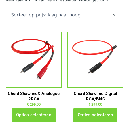
prijs:
laag
naar
hoog
Dit
Dit
product
product
heeft
heeft
meerdere
meerdere
variaties.
variaties.
Deze
Deze
optie
optie
kan
kan
gekozen
gekozen
Chord ShawlineX Analogue
Chord Shawline Digital
worden
worden
2RCA
RCA/BNC
op
op
€
299,00
€
299,00
de
de
Opties selecteren
Opties selecteren
productpagina
productpagina