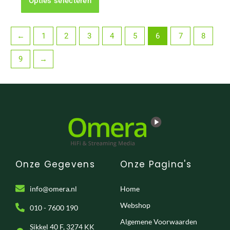
Opties selecteren
de
productpagina
←
1
2
3
4
5
6
7
8
9
→
Onze Gegevens
Onze Pagina's
info@omera.nl
Home
Webshop
010 - 7600 190
Algemene Voorwaarden
Sikkel 40 F, 3274 KK