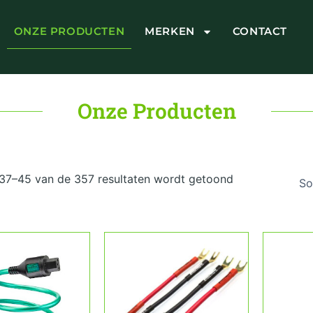
ONZE PRODUCTEN
MERKEN
CONTACT
Onze Producten
Gesorteerd
op
 37–45 van de 357 resultaten wordt getoond
prijs:
laag
naar
hoog
Dit
Dit
product
product
heeft
heeft
meerdere
meerdere