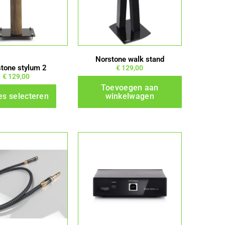
variaties.
Deze
optie
kan
gekozen
Norstone walk stand
worden
tone stylum 2
€
129,00
€
129,00
op
Toevoegen aan
de
es selecteren
winkelwagen
productpagina
Dit
product
heeft
meerdere
variaties.
Deze
optie