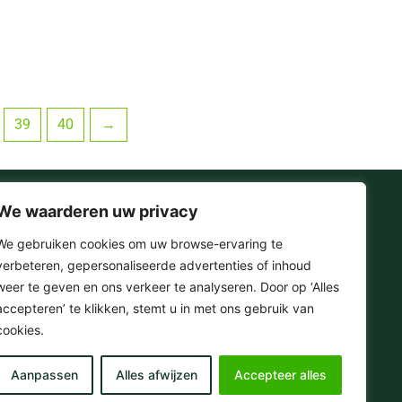
39
40
→
We waarderen uw privacy
Onze Socials
We gebruiken cookies om uw browse-ervaring te
verbeteren, gepersonaliseerde advertenties of inhoud
F
I
T
Y
weer te geven en ons verkeer te analyseren. Door op ‘Alles
a
n
i
o
accepteren’ te klikken, stemt u in met ons gebruik van
c
s
k
u
e
t
t
t
cookies.
© 2025 . Omera – Hifi & Streaming Media
b
a
o
u
o
g
k
b
Aanpassen
Alles afwijzen
Accepteer alles
o
r
e
k
a