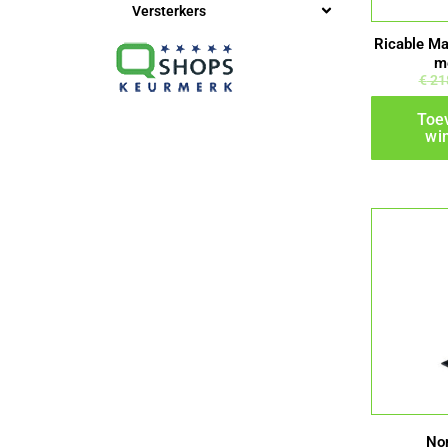
Versterkers
Ricable M
m
€
21
Toe
wi
No