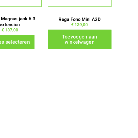
kan
gekozen
worden
 Magnus jack 6.3
Rega Fono Mini A2D
extension
€
139,00
op
€
137,00
de
Toevoegen aan
es selecteren
winkelwagen
productpagina