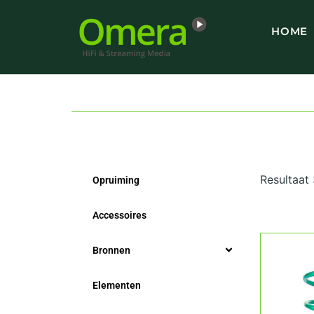
Ga
naar
HOME
de
inhoud
Resultaat
Opruiming
Accessoires
Bronnen
Elementen