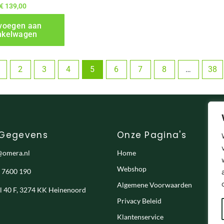
€
139,00
voegen aan
nkelwagen
2
3
4
5
6
7
8
…
38
 Gegevens
Onze Pagina's
@omera.nl
Home
Webshop
- 7600 190
Algemene Voorwaarden
el 40 F, 3274 KK Heinenoord
Privacy Beleid
Klantenservice