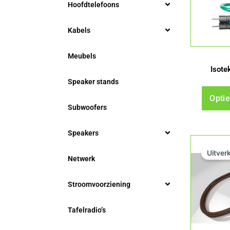
Hoofdtelefoons
Kabels
Meubels
Isote
Speaker stands
Optie
Subwoofers
Speakers
Uitver
Netwerk
Stroomvoorziening
Tafelradio’s