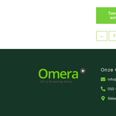
Toe
wi
←
1
Onze
info
010 
Sikk