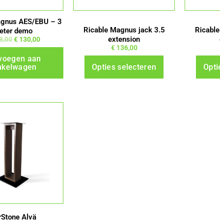
kan
gekozen
agnus AES/EBU – 3
worden
Ricable Magnus jack 3.5
Ricable
eter demo
extension
8,00
€
130,00
op
€
136,00
de
voegen aan
nkelwagen
Opties selecteren
Opti
productpagina
rStone Alvä