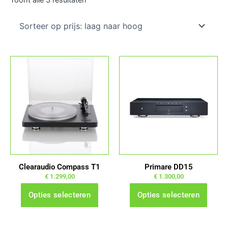
prijs:
laag
naar
hoog
Dit
Dit
product
product
heeft
heeft
meerdere
meerdere
variaties.
variaties.
Deze
Deze
optie
optie
kan
kan
gekozen
gekozen
Clearaudio Compass T1
Primare DD15
worden
worden
€
1.299,00
€
1.300,00
op
op
Opties selecteren
Opties selecteren
de
de
productpagina
productpagina