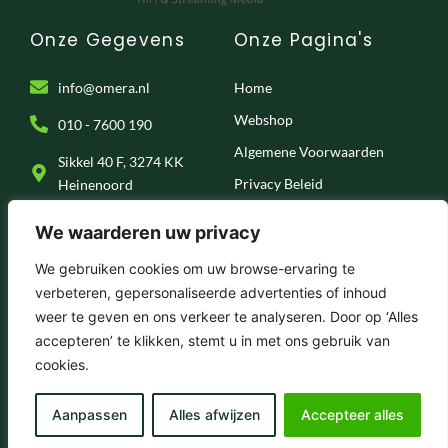
Onze Gegevens
Onze Pagina's
info@omera.nl
Home
Webshop
010 - 7600 190
Algemene Voorwaarden
Sikkel 40 F, 3274 KK
Privacy Beleid
Heinenoord
Klantenservice
We waarderen uw privacy
Onze Socials
We gebruiken cookies om uw browse-ervaring te
verbeteren, gepersonaliseerde advertenties of inhoud
F
I
T
Y
weer te geven en ons verkeer te analyseren. Door op ‘Alles
a
n
i
o
c
s
k
u
accepteren’ te klikken, stemt u in met ons gebruik van
e
t
t
t
© 2025 . Omera – Hifi & Streaming Media
cookies.
b
a
o
u
o
g
k
b
o
r
e
k
a
Aanpassen
Alles afwijzen
Accepteer alles
-
m
f