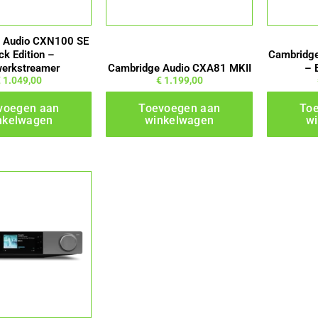
 Audio CXN100 SE
ck Edition –
Cambridge
erkstreamer
Cambridge Audio CXA81 MKII
– 
€
1.049,00
€
1.199,00
voegen aan
Toevoegen aan
To
nkelwagen
winkelwagen
w