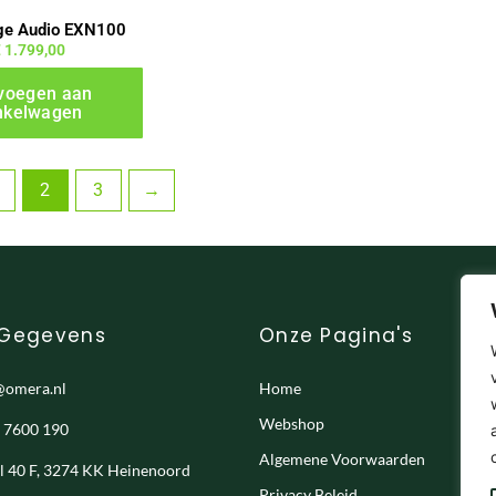
ge Audio EXN100
€
1.799,00
voegen aan
nkelwagen
2
3
→
 Gegevens
Onze Pagina's
@omera.nl
Home
Webshop
- 7600 190
Algemene Voorwaarden
el 40 F, 3274 KK Heinenoord
Privacy Beleid