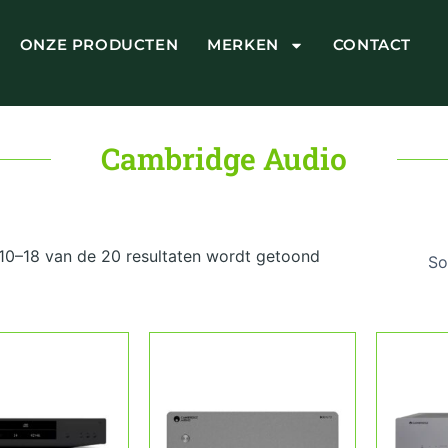
ONZE PRODUCTEN
MERKEN
CONTACT
Cambridge Audio
Gesorteerd
op
 10–18 van de 20 resultaten wordt getoond
prijs:
laag
naar
hoog