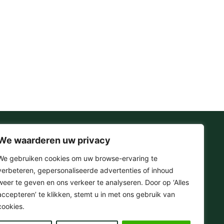
We waarderen uw privacy
Onze Socials
We gebruiken cookies om uw browse-ervaring te
verbeteren, gepersonaliseerde advertenties of inhoud
F
I
T
Y
weer te geven en ons verkeer te analyseren. Door op ‘Alles
a
n
i
o
accepteren’ te klikken, stemt u in met ons gebruik van
c
s
k
u
e
t
t
t
cookies.
© 2025 . Omera – Hifi & Streaming Media
b
a
o
u