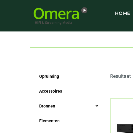
Ga
naar
HOME
de
inhoud
Resultaat
Opruiming
Accessoires
Bronnen
Elementen