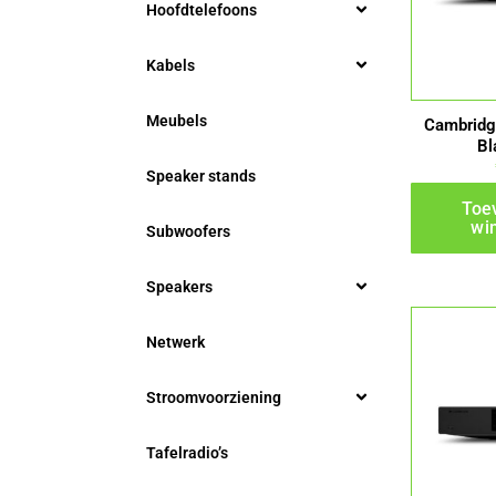
Hoofdtelefoons
Kabels
Meubels
Cambridg
Bl
Speaker stands
Toe
wi
Subwoofers
Speakers
Netwerk
Stroomvoorziening
Tafelradio’s