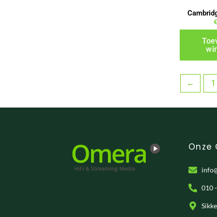
Cambrid
Toe
wi
←
1
Onze
info
010 
Sikk