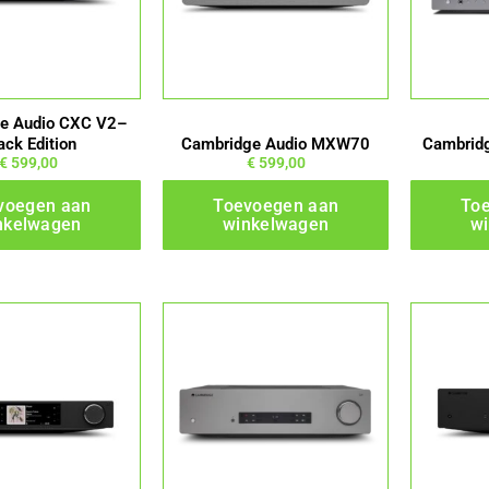
e Audio CXC V2–
ack Edition
Cambridge Audio MXW70
Cambrid
€
599,00
€
599,00
voegen aan
Toevoegen aan
To
nkelwagen
winkelwagen
w