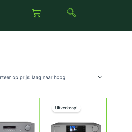
Oorspronkelijke prijs was: € 1.049,00.
Huidige prijs is: € 899,00.
Uitverkoop!