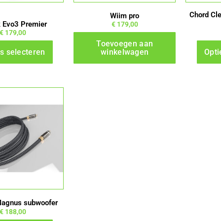
gekozen
Chord Cl
Wiim pro
worden
k Evo3 Premier
€
179,00
€
179,00
op
Toevoegen aan
de
s selecteren
winkelwagen
Opti
productpagina
Dit
product
heeft
meerdere
variaties.
Deze
optie
kan
gekozen
Magnus subwoofer
worden
€
188,00