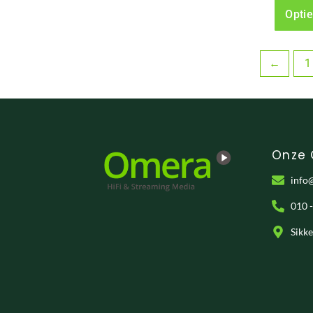
Optie
←
1
Onze
info
010 
Sikk