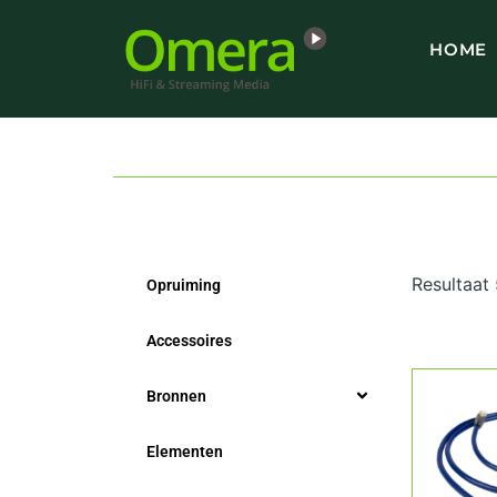
Ga
naar
HOME
de
inhoud
Resultaat
Opruiming
Accessoires
Bronnen
Elementen