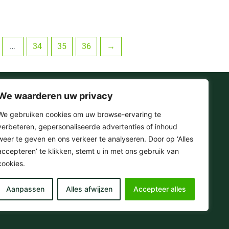
…
34
35
36
→
We waarderen uw privacy
Onze Socials
We gebruiken cookies om uw browse-ervaring te
verbeteren, gepersonaliseerde advertenties of inhoud
F
I
T
Y
weer te geven en ons verkeer te analyseren. Door op ‘Alles
a
n
i
o
accepteren’ te klikken, stemt u in met ons gebruik van
c
s
k
u
e
t
t
t
cookies.
© 2025 . Omera – Hifi & Streaming Media
b
a
o
u
o
g
k
b
Aanpassen
Alles afwijzen
Accepteer alles
o
r
e
k
a
-
m
f