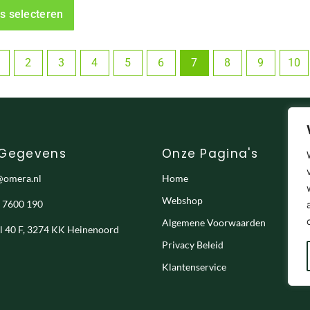
op
s selecteren
de
productpagina
2
3
4
5
6
7
8
9
10
 Gegevens
Onze Pagina's
@omera.nl
Home
Webshop
- 7600 190
Algemene Voorwaarden
el 40 F, 3274 KK Heinenoord
Privacy Beleid
Klantenservice