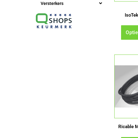
Versterkers
IsoTe
Optie
Ricable 