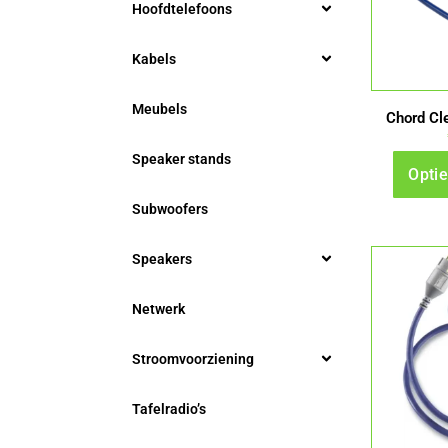
Hoofdtelefoons
Kabels
Meubels
Chord Cl
Speaker stands
Optie
Subwoofers
Speakers
Netwerk
Stroomvoorziening
Tafelradio’s