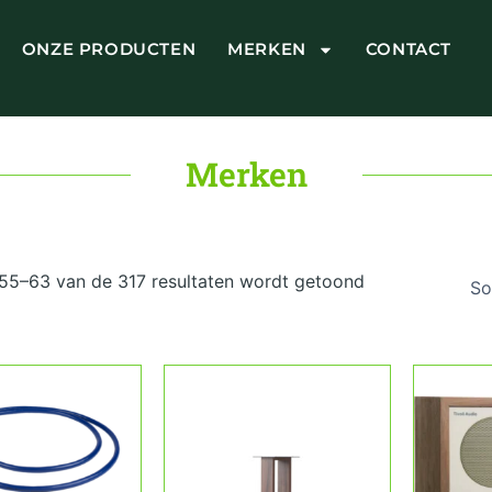
ONZE PRODUCTEN
MERKEN
CONTACT
Merken
Gesorteerd
op
 55–63 van de 317 resultaten wordt getoond
prijs:
laag
naar
hoog
Dit
Dit
product
product
heeft
heeft
meerdere
meerdere