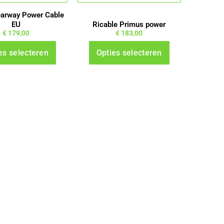
gekozen
gekozen
earway Power Cable
worden
worden
EU
Ricable Primus power
€
179,00
€
183,00
op
op
de
de
es selecteren
Opties selecteren
productpagina
productpagina